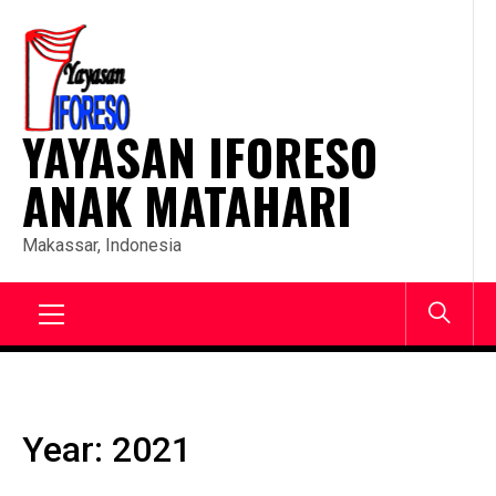
Skip
to
content
YAYASAN IFORESO
ANAK MATAHARI
Makassar, Indonesia
Primary
Menu
Year:
2021